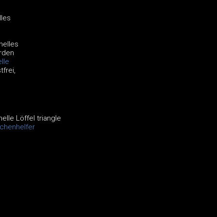
lles
nelles
erden
lle
frei,
lle Löffel triangle
chenhelfer