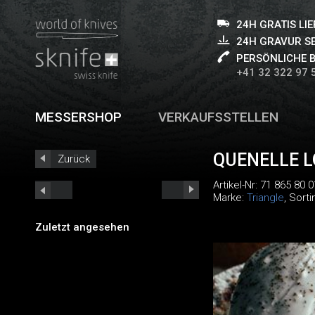
24H GRATIS LI
24H GRAVUR S
PERSÖNLICHE 
+41 32 322 97 
MESSERSHOP
VERKAUFSSTELLEN
QUENELLE L
Zurück
Artikel-Nr:
71 865 80 0
Marke:
Triangle
, Sort
Zuletzt angesehen