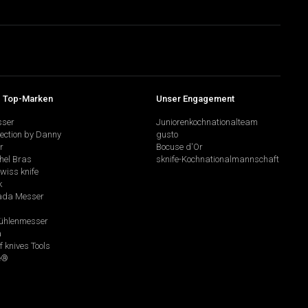
 Top-Marken
Unser Engagement
sser
Juniorenkochnationalteam
lection by Danny
gusto
r
Bocuse d'Or
hel Bras
sknife-Kochnationalmannschaft
swiss knife
k
da Messer
hlenmesser
a
f knives Tools
e®