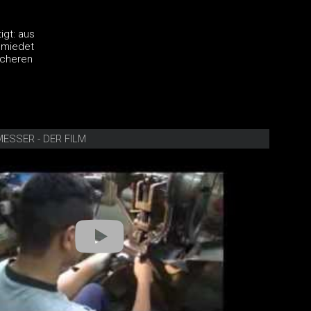
igt: aus
hmiedet
icheren
MESSER - DER FILM