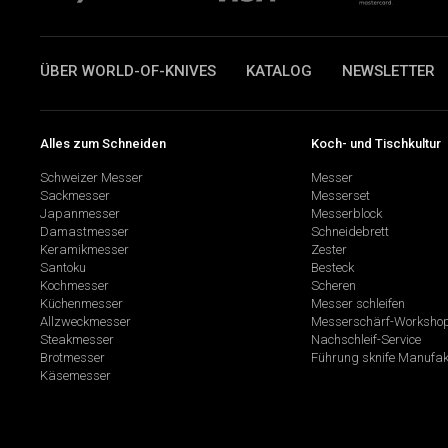
ÜBER WORLD-OF-KNIVES
KATALOG
NEWSLETTER
Alles zum Schneiden
Koch- und Tischkultur
Schweizer Messer
Messer
Sackmesser
Messerset
Japanmesser
Messerblock
Damastmesser
Schneidebrett
Keramikmesser
Zester
Santoku
Besteck
Kochmesser
Scheren
Küchenmesser
Messer schleifen
Allzweckmesser
Messerschärf-Worksho
Steakmesser
Nachschleif-Service
Brotmesser
Führung sknife Manufak
Käsemesser