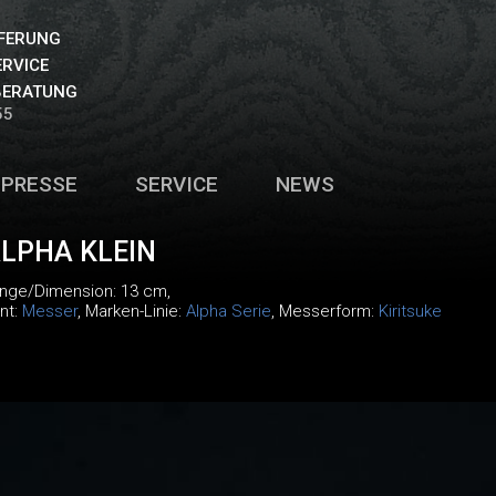
EFERUNG
ERVICE
BERATUNG
55
PRESSE
SERVICE
NEWS
ALPHA KLEIN
änge/Dimension: 13 cm,
nt:
Messer
, Marken-Linie:
Alpha Serie
, Messerform:
Kiritsuke