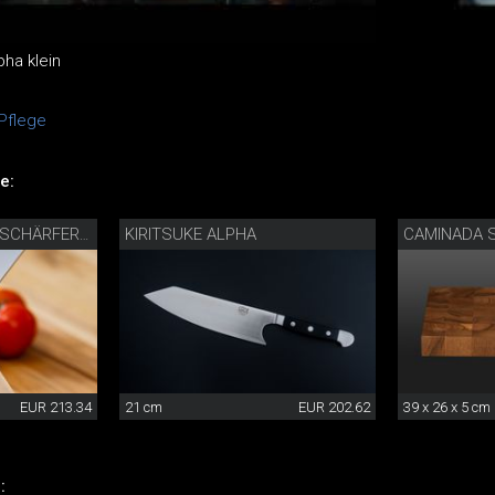
pha klein
Pflege
e:
KIRITSUKE ALPHA
PRÄZISIONSMESSERSCHÄRFER MIT DIAMANTLEDER
EUR 213.34
21 cm
EUR 202.62
39 x 26 x 5 cm
: