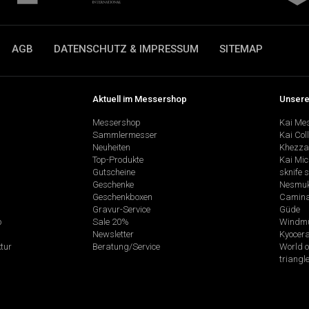
AGB
DATENSCHUTZ & IMPRESSUM
SITEMAP
Aktuell im Messershop
Unsere
Messershop
Kai Me
Sammlermesser
Kai Col
Neuheiten
Khezza
Top-Produkte
Kai Mic
Gutscheine
sknife 
Geschenke
Nesmu
Geschenkboxen
Camina
Gravur-Service
Güde
p
Sale 20%
Windmü
Newsletter
Kyocer
tur
Beratung/Service
World o
triangl