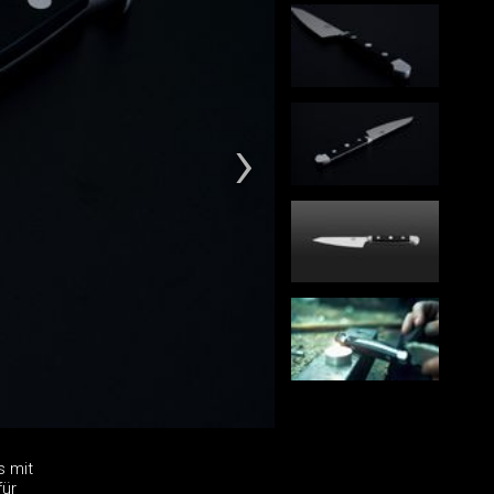
s mit
für