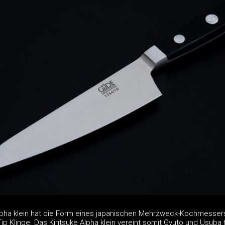
lpha klein hat die Form eines japanischen Mehrzweck-Kochmesser
Tip Klinge. Das Kiritsuke Alpha klein vereint somit Gyuto und Usuba 