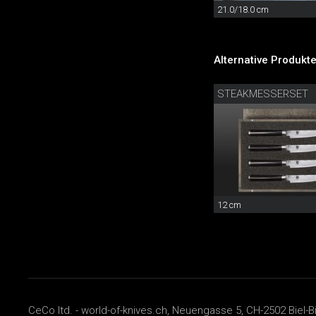
21.0/18.0 cm
Alternative Produkte
STEAKMESSERSET
12 cm
CeCo ltd. - world-of-knives.ch, Neuengasse 5, CH-2502 Biel-B