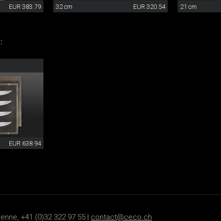
EUR 383.79
32 cm
EUR 320.54
21 cm
:
EUR 638.94
ienne, +41 (0)32 322 97 55 |
contact@ceco.ch