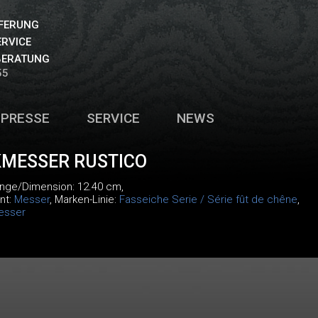
EFERUNG
ERVICE
BERATUNG
55
PRESSE
SERVICE
NEWS
KMESSER RUSTICO
änge/Dimension: 12.40 cm,
nt:
Messer
, Marken-Linie:
Fasseiche Serie / Série fût de chêne
,
esser