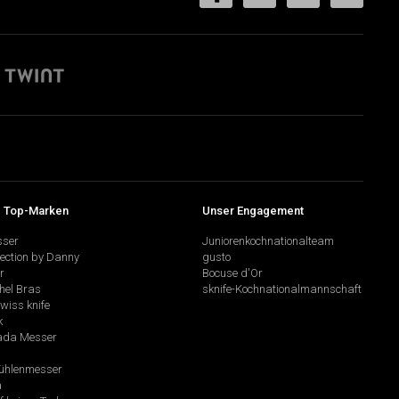
 Top-Marken
Unser Engagement
sser
Juniorenkochnationalteam
lection by Danny
gusto
r
Bocuse d'Or
hel Bras
sknife-Kochnationalmannschaft
swiss knife
k
da Messer
hlenmesser
a