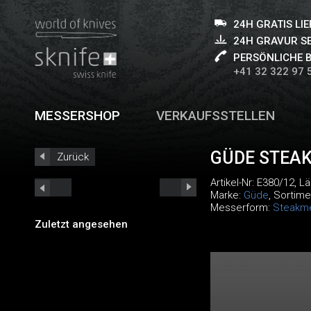
24H GRATIS LI
24H GRAVUR S
PERSÖNLICHE 
+41 32 322 97 
MESSERSHOP
VERKAUFSSTELLEN
GÜDE STEA
Zurück
Artikel-Nr:
E380/12
, L
Marke:
Güde
, Sortime
Messerform:
Steakm
Zuletzt angesehen