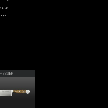
 alter
net.
HMESSER