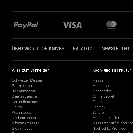
ÜBER WORLD-OF-KNIVES
KATALOG
NEWSLETTER
Alles zum Schneiden
Koch- und Tischkultur
Schweizer Messer
Messer
Sackmesser
Messerset
Japanmesser
Messerblock
Damastmesser
Schneidebrett
Keramikmesser
Zester
Santoku
Besteck
Kochmesser
Scheren
Küchenmesser
Messer schleifen
Allzweckmesser
Messerschärf-Worksho
Steakmesser
Nachschleif-Service