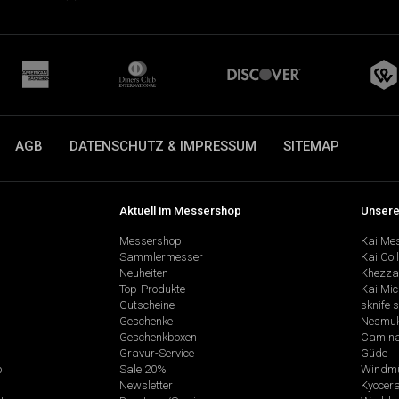
AGB
DATENSCHUTZ & IMPRESSUM
SITEMAP
Aktuell im Messershop
Unsere
Messershop
Kai Me
Sammlermesser
Kai Col
Neuheiten
Khezza
Top-Produkte
Kai Mic
Gutscheine
sknife 
Geschenke
Nesmu
Geschenkboxen
Camina
Gravur-Service
Güde
p
Sale 20%
Windmü
Newsletter
Kyocer