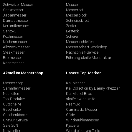
Schweizer Messer
Messer
Sackmesser
Messerset
Japanmesser
Messerblock
Damastmesser
Schneidebrett
Keramikmesser
Zester
Santoku
Besteck
Kochmesser
Scheren
Küchenmesser
Messer schleifen
Allzweckmesser
Messerschärf-Workshop
Steakmesser
Nachschleif-Service
Brotmesser
Führung sknife Manufaktur
Käsemesser
Aktuell im Messershop
Unsere Top-Marken
Messershop
Kai Messer
Sammlermesser
Kai Collection by Danny Khezzar
Neuheiten
Kai Michel Bras
Top-Produkte
sknife swiss knife
Gutscheine
Nesmuk
Geschenke
Caminada Messer
Geschenkboxen
Güde
Gravur-Service
Windmühlenmesser
Sale 20%
Kyocera
Newsletter
World of knives Tools