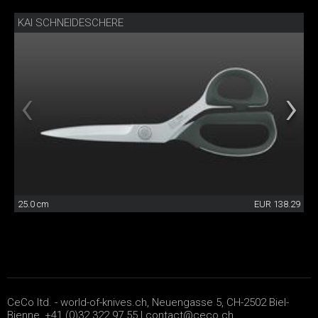
KAI SCHNEIDESCHERE
25.0 cm
EUR 138.29
CeCo ltd. - world-of-knives.ch, Neuengasse 5, CH-2502 Biel-
Bienne, +41 (0)32 322 97 55 |
contact@ceco.ch