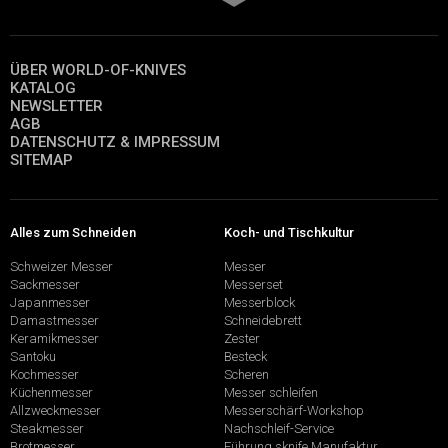
ÜBER WORLD-OF-KNIVES
KATALOG
NEWSLETTER
AGB
DATENSCHUTZ & IMPRESSUM
SITEMAP
Alles zum Schneiden
Koch- und Tischkultur
Schweizer Messer
Messer
Sackmesser
Messerset
Japanmesser
Messerblock
Damastmesser
Schneidebrett
Keramikmesser
Zester
Santoku
Besteck
Kochmesser
Scheren
Küchenmesser
Messer schleifen
Allzweckmesser
Messerschärf-Workshop
Steakmesser
Nachschleif-Service
Brotmesser
Führung sknife Manufaktur