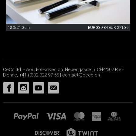
12.0/21.0 cm
EUR 339.84
EUR 271.89
CeCo ltd. - world-of-knives.ch, Neuengasse 5, CH-2502 Biel-
Bienne, +41 (0)32 322 97 55 |
contact@ceco.ch