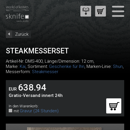
Zurück
STEAKMESSERSET
Artikel-Nr:
DMS-400
, Länge/Dimension: 12 cm,
Marke:
Kai
, Sortiment:
Geschenke für Ihn
, Marken-Linie:
Shun
,
Messerform:
Steakmesser
638.94
EUR
Gratis-Versand innert 24h
In den Warenkorb:
Gravur (24 Stunden)
mit