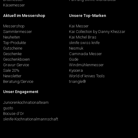
Käsemesser
Aktuell im Messershop
Unsere Top-Marken
Messershop
Kai Messer
Sammlermesser
Kai Collection by Danny Khezzar
Neuheiten
Kai Michel Bras
Top-Produkte
sknife swiss knife
Gutscheine
Nesmuk
Geschenke
Caminada Messer
Geschenkboxen
Güde
Gravur-Service
Windmühlenmesser
Sale 20%
Kyocera
Newsletter
World of knives Tools
Beratung/Service
triangle®
Unser Engagement
Juniorenkochnationalteam
gusto
Bocuse d'Or
sknife-Kochnationalmannschaft