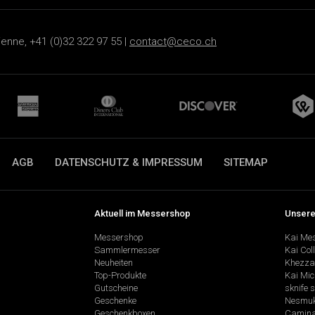
ienne, +41 (0)32 322 97 55 |
contact@ceco.ch
AGB
DATENSCHUTZ & IMPRESSUM
SITEMAP
Aktuell im Messershop
Unsere
Messershop
Kai Me
Sammlermesser
Kai Col
Neuheiten
Khezza
Top-Produkte
Kai Mic
Gutscheine
sknife 
Geschenke
Nesmu
Geschenkboxen
Camina