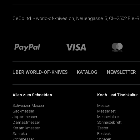
CeCo ltd. - world-of-knives.ch, Neuengasse 5, CH-2502 Biel-B
ÜBER WORLD-OF-KNIVES
KATALOG
NEWSLETTER
Alles zum Schneiden
Koch- und Tischkultur
Schweizer Messer
Messer
Sackmesser
Messerset
Japanmesser
Messerblock
Damastmesser
Schneidebrett
Keramikmesser
Zester
Santoku
Besteck
Kochmesser
Scheren