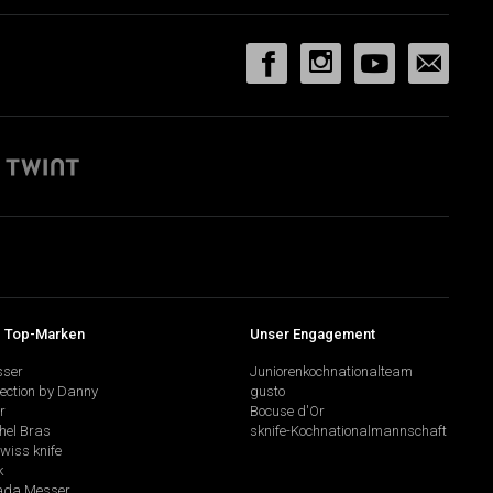
 Top-Marken
Unser Engagement
sser
Juniorenkochnationalteam
lection by Danny
gusto
r
Bocuse d'Or
hel Bras
sknife-Kochnationalmannschaft
swiss knife
k
da Messer