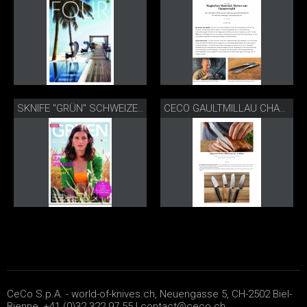
SKNIFE "GRÜN" SCHWEIZER ILLUSTRIERTE 08-20
CECO GAULTMILLAU CHANNEL 05-2020
CeCo S.p.A. - world-of-knives.ch, Neuengasse 5, CH-2502 Biel-
Bienne, +41 (0)32 322 97 55 |
contact@ceco.ch