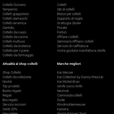
Coltello Svizzero
Coltelli
Temperino
Set di coltelli
Coltelli giapponesi
Blocco per coltelli
Coltelli damaschi
Supporto di taglio
Coltelli ceramica
Grattugia Zester
Santoku
Posate
Coltello da cuoco
Forbici
Coltello da cucina
Affilare i coltelli
Coltelli multiuso
Seminario Affilare i coltelli
Coltello da bistecca
Servizio di riaffilatura
Coltello per il pane
Visita guidata manifattura sknife
Coltello da formaggio
Attualità al shop coltelli
Marche migliori
Shop Coltello
Kai Messer
Coltelli da collezione
Kai Collection by Danny Khezzar
Novità
Kai Michel Bras
Top prodotti
sknife swiss knife
Buono regalo
Nesmuk
Regali
Caminada coltelli
Box regalo
Güde
Servizio incisioni
Windmühlenmesser
Saldi 20%
Kyocera
Newsletter
World of knives Tools