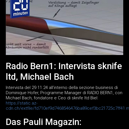
Radio Bern1: Intervista sknife
ltd, Michael Bach
Intervista del 29.11.24 all'interno della sezione business di
Dominique Hofer, Programme Manager di RADIO BERN1, con
Michael Bach, fondatore e Ceo di sknife ltd Biel:
https://static.az-
cdn.ch/extfile/fd710ef9d7468546476ba89cef3bc21725c7ff41.
Das Pauli Magazin: