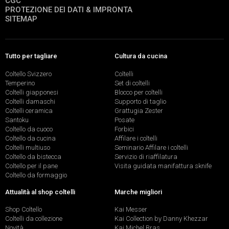
CGC
PROTEZIONE DEI DATI & IMPRONTA
SITEMAP
Tutto per tagliare
Cultura da cucina
Coltello Svizzero
Coltelli
Temperino
Set di coltelli
Coltelli giapponesi
Blocco per coltelli
Coltelli damaschi
Supporto di taglio
Coltelli ceramica
Grattugia Zester
Santoku
Posate
Coltello da cuoco
Forbici
Coltello da cucina
Affilare i coltelli
Coltelli multiuso
Seminario Affilare i coltelli
Coltello da bistecca
Servizio di riaffilatura
Coltello per il pane
Visita guidata manifattura sknife
Coltello da formaggio
Attualità al shop coltelli
Marche migliori
Shop Coltello
Kai Messer
Coltelli da collezione
Kai Collection by Danny Khezzar
Novità
Kai Michel Bras