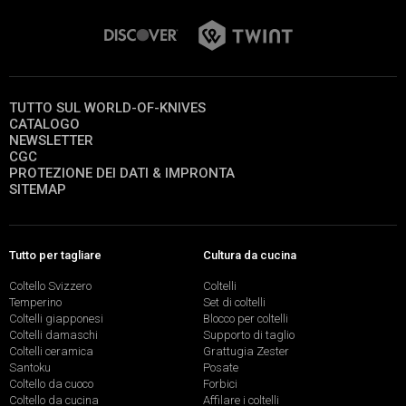
TUTTO SUL WORLD-OF-KNIVES
CATALOGO
NEWSLETTER
CGC
PROTEZIONE DEI DATI & IMPRONTA
SITEMAP
Tutto per tagliare
Cultura da cucina
Coltello Svizzero
Coltelli
Temperino
Set di coltelli
Coltelli giapponesi
Blocco per coltelli
Coltelli damaschi
Supporto di taglio
Coltelli ceramica
Grattugia Zester
Santoku
Posate
Coltello da cuoco
Forbici
Coltello da cucina
Affilare i coltelli