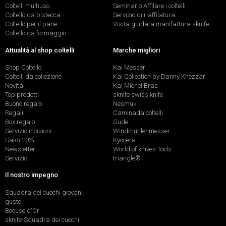
Coltelli multiuso
Seminario Affilare i coltelli
Coltello da bistecca
Servizio di riaffilatura
Coltello per il pane
Visita guidata manifattura sknife
Coltello da formaggio
Attualità al shop coltelli
Marche migliori
Shop Coltello
Kai Messer
Coltelli da collezione
Kai Collection by Danny Khezzar
Novità
Kai Michel Bras
Top prodotti
sknife swiss knife
Buono regalo
Nesmuk
Regali
Caminada coltelli
Box regalo
Güde
Servizio incisioni
Windmühlenmesser
Saldi 20%
Kyocera
Newsletter
World of knives Tools
Servizio
triangle®
Il nostro impegno
Squadra dei cuochi giovani
gusto
Bocuse d'Or
sknife-Squadra dei cuochi