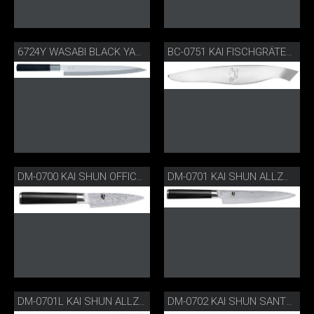
6724Y WASABI BLACK YANAGIBA
BC-0751 KAI FISCHGRÄTEZANGE
DM-0700 KAI SHUN OFFICEMESSER
DM-0701 KAI SHUN ALLZWECKMESSER
DM-0701L KAI SHUN ALLZWECKMESSER FÜR LINKSHÄNDER
DM-0702 KAI SHUN SANTOKU-MESSER