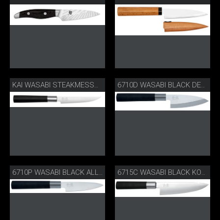
KAI WASABI STEAKMESSSER
6710D WASABI BLACK DEBA
6710P WASABI BLACK ALLZWECKMESSER
6715C WASABI BLACK KOCHMESSER