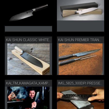
KAI SHUN CLASSIC WHITE SANTOKU
KAI SHUN PREMIER TRANCHIERBESTECK
KAI_TM_KAMAGATA_KAMPAGNE_2019_CMYK_AUSSCHNITT 300DPI.JPG
IMG_5825_300DPI PRESSE.JPG