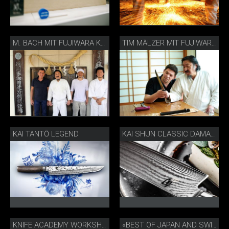
M. BACH MIT FUJIWARA KANEFUSA
TIM MÄLZER MIT FUJIWARA KANEFUSA
KAI TANTŌ LEGEND
KAI SHUN CLASSIC DAMASTMESSER
KNIFE ACADEMY WORKSHOP MESSERSCHÄRFEN
«BEST OF JAPAN AND SWITZERLAND» GESCHENKSET