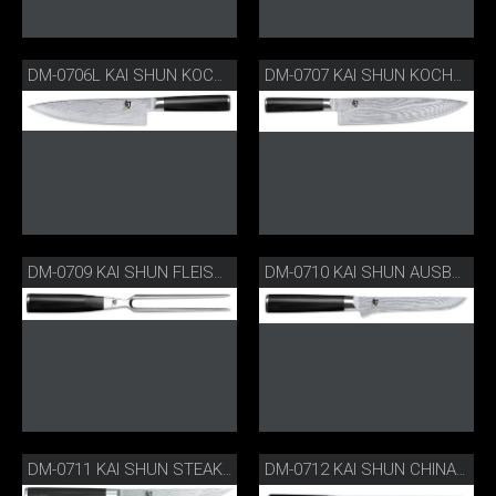
DM-0706L KAI SHUN KOCHMESSER FÜR LINKSHÄNDER
DM-0707 KAI SHUN KOCHMESSER
DM-0709 KAI SHUN FLEISCHGABEL
DM-0710 KAI SHUN AUSBEINMESSER
DM-0711 KAI SHUN STEAKMESSER
DM-0712 KAI SHUN CHINA KOCHMESSER