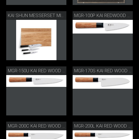
KAI SHUN MESSERSET MIT SCHNEIDBRETT
MGR-100P KAI REDWOOD OFFICEMESSER
MGR-150U KAI RED WOOD ALLZWECKMESSER
MGR-170S KAI RED WOOD SANTOKU
MGR-200C KAI RED WOOD KOCHMESSER
MGR-200L KAI RED WOOD SCHINKENMESSER