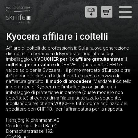
Kyocera affilare i coltelli
Affilare di coltelli da professionisti: Sulla nuova generazione
die coltelli in ceramica di Kyocera è incollato su ogni
imballaggio un
VOUCHER per 1x affilare gratuitamente il
coltello
, per un valore di
CHF 28.--. Questo VOUCHER è
valido solo per la Svizzera – il primo mercato d’Europa oltre
il Giappone e gli Stati Uniti che offre questo servizio di
riaffilatura gratuito.
Il modo di procedere
: Mandare il coltello
in ceramica di Kyocera nell’imballaggio originale o un
imballaggio di protezione in cartone (buste modello non
accettate) al centro di riaffilatura autorizzato seguente,
incollandoci l’etichetta VOUCHER tutto come l’indirizzo del
speditore con CHF 10.- per l’affrancatura per la risposta.
Hansjörg Kilchenmann AG
Gundeldinger Feld Bau 4
Dornacherstrasse 192
4053 Basel