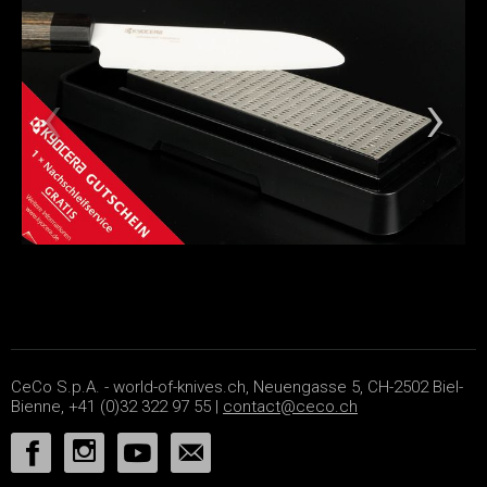
CeCo S.p.A. - world-of-knives.ch, Neuengasse 5, CH-2502 Biel-
Bienne, +41 (0)32 322 97 55 |
contact@ceco.ch