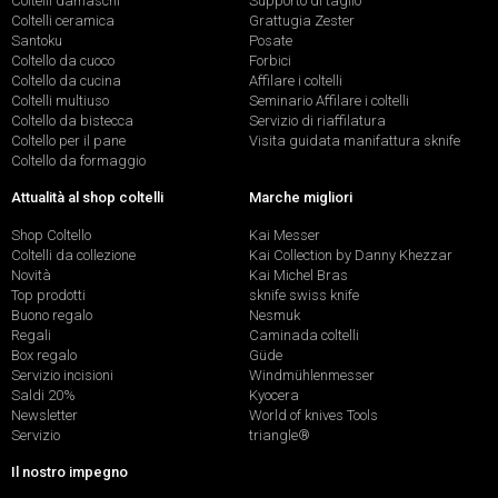
Coltelli damaschi
Supporto di taglio
Coltelli ceramica
Grattugia Zester
Santoku
Posate
Coltello da cuoco
Forbici
Coltello da cucina
Affilare i coltelli
Coltelli multiuso
Seminario Affilare i coltelli
Coltello da bistecca
Servizio di riaffilatura
Coltello per il pane
Visita guidata manifattura sknife
Coltello da formaggio
Attualità al shop coltelli
Marche migliori
Shop Coltello
Kai Messer
Coltelli da collezione
Kai Collection by Danny Khezzar
Novità
Kai Michel Bras
Top prodotti
sknife swiss knife
Buono regalo
Nesmuk
Regali
Caminada coltelli
Box regalo
Güde
Servizio incisioni
Windmühlenmesser
Saldi 20%
Kyocera
Newsletter
World of knives Tools
Servizio
triangle®
Il nostro impegno