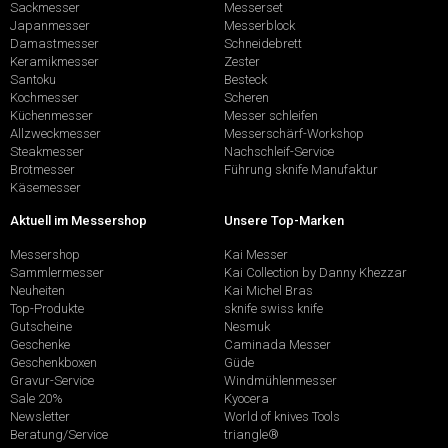
Sackmesser
Messerset
Japanmesser
Messerblock
Damastmesser
Schneidebrett
Keramikmesser
Zester
Santoku
Besteck
Kochmesser
Scheren
Küchenmesser
Messer schleifen
Allzweckmesser
Messerschärf-Workshop
Steakmesser
Nachschleif-Service
Brotmesser
Führung sknife Manufaktur
Käsemesser
Aktuell im Messershop
Unsere Top-Marken
Messershop
Kai Messer
Sammlermesser
Kai Collection by Danny Khezzar
Neuheiten
Kai Michel Bras
Top-Produkte
sknife swiss knife
Gutscheine
Nesmuk
Geschenke
Caminada Messer
Geschenkboxen
Güde
Gravur-Service
Windmühlenmesser
Sale 20%
Kyocera
Newsletter
World of knives Tools
Beratung/Service
triangle®