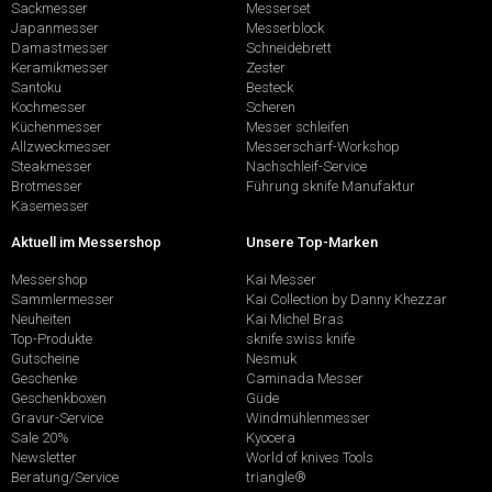
Sackmesser
Messerset
Japanmesser
Messerblock
Damastmesser
Schneidebrett
Keramikmesser
Zester
Santoku
Besteck
Kochmesser
Scheren
Küchenmesser
Messer schleifen
Allzweckmesser
Messerschärf-Workshop
Steakmesser
Nachschleif-Service
Brotmesser
Führung sknife Manufaktur
Käsemesser
Aktuell im Messershop
Unsere Top-Marken
Messershop
Kai Messer
Sammlermesser
Kai Collection by Danny Khezzar
Neuheiten
Kai Michel Bras
Top-Produkte
sknife swiss knife
Gutscheine
Nesmuk
Geschenke
Caminada Messer
Geschenkboxen
Güde
Gravur-Service
Windmühlenmesser
Sale 20%
Kyocera
Newsletter
World of knives Tools
Beratung/Service
triangle®