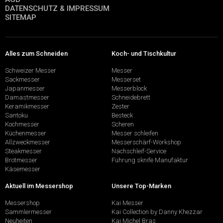
DATENSCHUTZ & IMPRESSUM
SITEMAP
Alles zum Schneiden
Koch- und Tischkultur
Schweizer Messer
Messer
Sackmesser
Messerset
Japanmesser
Messerblock
Damastmesser
Schneidebrett
Keramikmesser
Zester
Santoku
Besteck
Kochmesser
Scheren
Küchenmesser
Messer schleifen
Allzweckmesser
Messerschärf-Workshop
Steakmesser
Nachschleif-Service
Brotmesser
Führung sknife Manufaktur
Käsemesser
Aktuell im Messershop
Unsere Top-Marken
Messershop
Kai Messer
Sammlermesser
Kai Collection by Danny Khezzar
Neuheiten
Kai Michel Bras