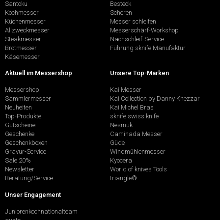
Santoku
Besteck
Kochmesser
Scheren
Küchenmesser
Messer schleifen
Allzweckmesser
Messerschärf-Workshop
Steakmesser
Nachschleif-Service
Brotmesser
Führung sknife Manufaktur
Käsemesser
Aktuell im Messershop
Unsere Top-Marken
Messershop
Kai Messer
Sammlermesser
Kai Collection by Danny Khezzar
Neuheiten
Kai Michel Bras
Top-Produkte
sknife swiss knife
Gutscheine
Nesmuk
Geschenke
Caminada Messer
Geschenkboxen
Güde
Gravur-Service
Windmühlenmesser
Sale 20%
Kyocera
Newsletter
World of knives Tools
Beratung/Service
triangle®
Unser Engagement
Juniorenkochnationalteam