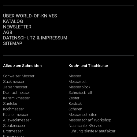
ÜBER WORLD-OF-KNIVES
KATALOG
NEWSLETTER
AGB
DATENSCHUTZ & IMPRESSUM
SITEMAP
Alles zum Schneiden
Koch- und Tischkultur
Schweizer Messer
Messer
Sackmesser
Messerset
Japanmesser
Messerblock
Damastmesser
Schneidebrett
Keramikmesser
Zester
Santoku
Besteck
Kochmesser
Scheren
Küchenmesser
Messer schleifen
Allzweckmesser
Messerschärf-Workshop
Steakmesser
Nachschleif-Service
Brotmesser
Führung sknife Manufaktur
Käsemesser