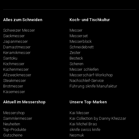
Alles zum Schneiden
Koch- und Tischkultur
Schweizer Messer
Messer
Sackmesser
Messerset
Japanmesser
Messerblock
Damastmesser
Schneidebrett
Keramikmesser
Zester
Santoku
Besteck
Kochmesser
Scheren
Küchenmesser
Messer schleifen
Allzweckmesser
Messerschärf-Workshop
Steakmesser
Nachschleif-Service
Brotmesser
Führung sknife Manufaktur
Käsemesser
Aktuell im Messershop
Unsere Top-Marken
Messershop
Kai Messer
Sammlermesser
Kai Collection by Danny Khezzar
Neuheiten
Kai Michel Bras
Top-Produkte
sknife swiss knife
Gutscheine
Nesmuk