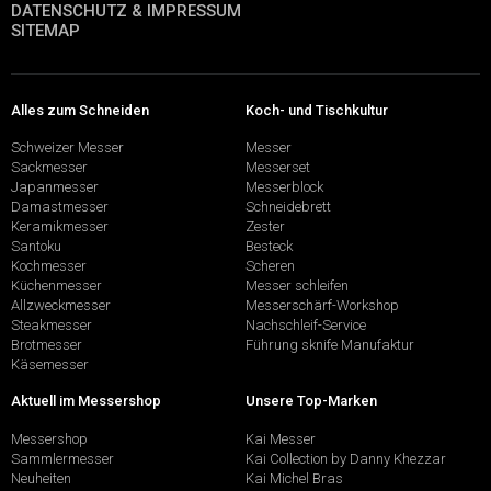
DATENSCHUTZ & IMPRESSUM
SITEMAP
Alles zum Schneiden
Koch- und Tischkultur
Schweizer Messer
Messer
Sackmesser
Messerset
Japanmesser
Messerblock
Damastmesser
Schneidebrett
Keramikmesser
Zester
Santoku
Besteck
Kochmesser
Scheren
Küchenmesser
Messer schleifen
Allzweckmesser
Messerschärf-Workshop
Steakmesser
Nachschleif-Service
Brotmesser
Führung sknife Manufaktur
Käsemesser
Aktuell im Messershop
Unsere Top-Marken
Messershop
Kai Messer
Sammlermesser
Kai Collection by Danny Khezzar
Neuheiten
Kai Michel Bras