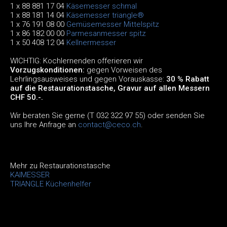
1 x 88 881 17 04
Käsemesser schmal
1 x 88 181 14 04
Käsemesser triangle®
1 x 76 191 08 00
Gemüsemesser Mittelspitz
1 x 86 182 00 00
Parmesanmesser spitz
1 x 50 408 12 04
Kellnermesser
WICHTIG: Kochlernenden offerieren wir
Vorzugskonditionen:
gegen Vorweisen des
Lehrlingsausweises und gegen Vorauskasse:
30 % Rabatt
auf die Restaurationstasche, Gravur auf allen Messern
CHF 50.-.
Wir beraten Sie gerne (T 032 322 97 55) oder senden Sie
uns Ihre Anfrage an
contact@ceco.ch
.
Mehr zu Restaurationstasche
KAIMESSER
TRIANGLE Küchenhelfer