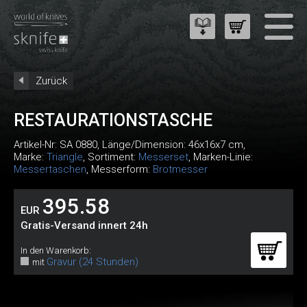
Zurück
RESTAURATIONSTASCHE
Artikel-Nr:
SA 0880
, Länge/Dimension: 46x16x7 cm,
Marke:
Triangle
, Sortiment:
Messerset
, Marken-Linie:
Messertaschen
, Messerform:
Brotmesser
395.58
EUR
Gratis-Versand innert 24h
In den Warenkorb:
Gravur (24 Stunden)
mit