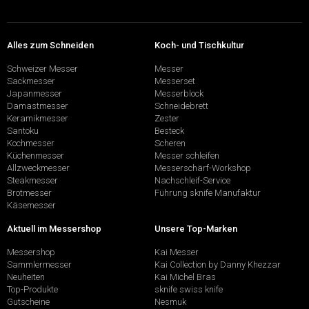
Alles zum Schneiden
Koch- und Tischkultur
Schweizer Messer
Messer
Sackmesser
Messerset
Japanmesser
Messerblock
Damastmesser
Schneidebrett
Keramikmesser
Zester
Santoku
Besteck
Kochmesser
Scheren
Küchenmesser
Messer schleifen
Allzweckmesser
Messerschärf-Workshop
Steakmesser
Nachschleif-Service
Brotmesser
Führung sknife Manufaktur
Käsemesser
Aktuell im Messershop
Unsere Top-Marken
Messershop
Kai Messer
Sammlermesser
Kai Collection by Danny Khezzar
Neuheiten
Kai Michel Bras
Top-Produkte
sknife swiss knife
Gutscheine
Nesmuk