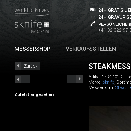
24H GRATIS LI
24H GRAVUR S
PERSÖNLICHE 
+41 32 322 97 
MESSERSHOP
VERKAUFSSTELLEN
STEAKMESS
Zurück
Artikel-Nr:
S-401DE
, L
Marke:
sknife
, Sortim
Messerform:
Steakm
Zuletzt angesehen