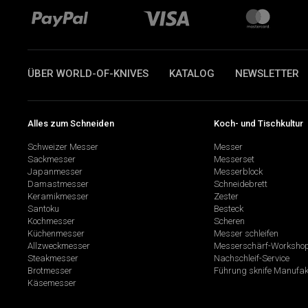
ÜBER WORLD-OF-KNIVES
KATALOG
NEWSLETTER
Alles zum Schneiden
Koch- und Tischkultur
Schweizer Messer
Messer
Sackmesser
Messerset
Japanmesser
Messerblock
Damastmesser
Schneidebrett
Keramikmesser
Zester
Santoku
Besteck
Kochmesser
Scheren
Küchenmesser
Messer schleifen
Allzweckmesser
Messerschärf-Worksho
Steakmesser
Nachschleif-Service
Brotmesser
Führung sknife Manufak
Käsemesser