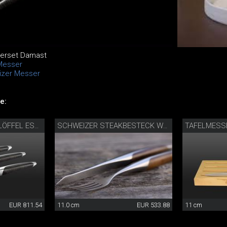
erset Damast
Messer
izer Messer
e:
TAFELMESS
TAFELBESTECK MIT LÖFFEL ESCHE
SCHWEIZER STEAKBESTECK WALNUSS
EUR 811.54
11.0 cm
EUR 533.88
11 cm