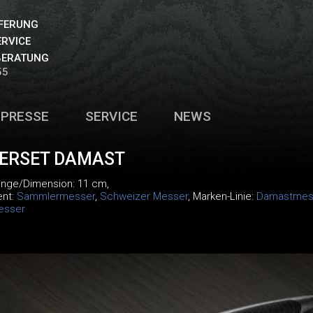
EFERUNG
ERVICE
BERATUNG
55
PRESSE
SERVICE
NEWS
ERSET DAMAST
änge/Dimension: 11 cm,
ent:
Sammlermesser
,
Schweizer Messer
, Marken-Linie:
Damastmes
esser