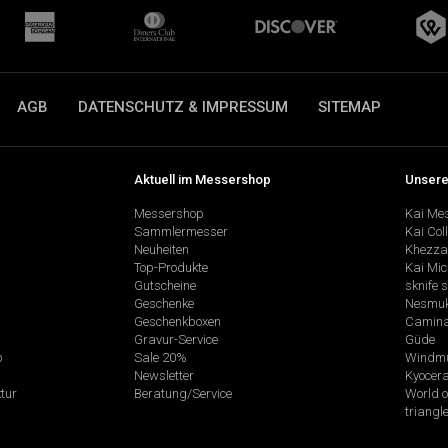
AGB
DATENSCHUTZ & IMPRESSUM
SITEMAP
Aktuell im Messershop
Unsere
Messershop
Kai Me
Sammlermesser
Kai Col
Neuheiten
Khezza
Top-Produkte
Kai Mic
Gutscheine
sknife 
Geschenke
Nesmu
Geschenkboxen
Camina
Gravur-Service
Güde
p
Sale 20%
Windmü
Newsletter
Kyocer
tur
Beratung/Service
World o
triangl