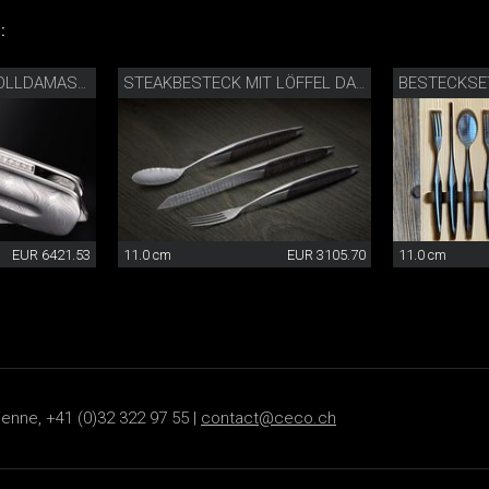
:
BESTECKSET
TASCHENMESSER VOLLDAMAST DIAMANT
STEAKBESTECK MIT LÖFFEL DAMAST
EUR 6421.53
11.0 cm
EUR 3105.70
11.0 cm
ienne, +41 (0)32 322 97 55 |
contact@ceco.ch