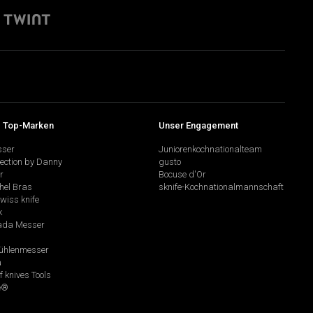
 Top-Marken
Unser Engagement
sser
Juniorenkochnationalteam
lection by Danny
gusto
r
Bocuse d'Or
hel Bras
sknife-Kochnationalmannschaft
swiss knife
k
da Messer
hlenmesser
a
f knives Tools
e®