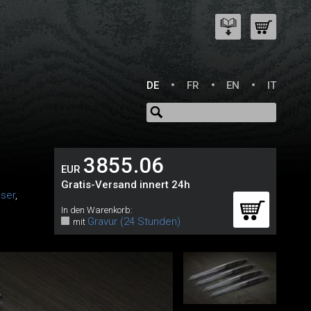
DE
FR
EN
IT
3855.06
EUR
Gratis-Versand innert 24h
ser
,
In den Warenkorb:
Gravur (24 Stunden)
mit