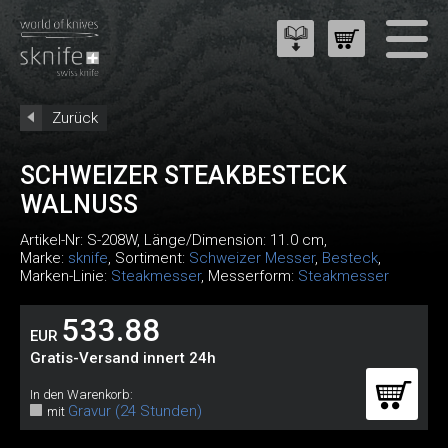
Zurück
SCHWEIZER STEAKBESTECK
WALNUSS
Artikel-Nr:
S-208W
, Länge/Dimension: 11.0 cm,
Marke:
sknife
, Sortiment:
Schweizer Messer
,
Besteck
,
Marken-Linie:
Steakmesser
, Messerform:
Steakmesser
533.88
EUR
Gratis-Versand innert 24h
In den Warenkorb:
Gravur (24 Stunden)
mit