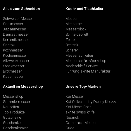
Alles zum Schneiden
Koch- und Tischkultur
Schweizer Messer
Messer
Sackmesser
Messerset
Japanmesser
Messerblock
Damastmesser
Schneidebrett
Keramikmesser
Zester
Santoku
Besteck
Kochmesser
Scheren
Küchenmesser
Messer schleifen
Allzweckmesser
Messerschärf-Workshop
Steakmesser
Nachschleif-Service
Brotmesser
Führung sknife Manufaktur
Käsemesser
Aktuell im Messershop
Unsere Top-Marken
Messershop
Kai Messer
Sammlermesser
Kai Collection by Danny Khezzar
Neuheiten
Kai Michel Bras
Top-Produkte
sknife swiss knife
Gutscheine
Nesmuk
Geschenke
Caminada Messer
Geschenkboxen
Güde