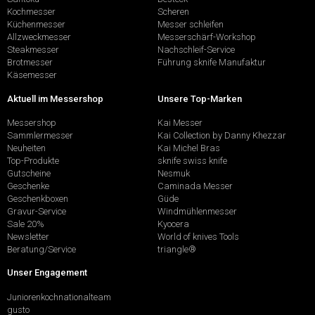
Kochmesser
Scheren
Küchenmesser
Messer schleifen
Allzweckmesser
Messerschärf-Workshop
Steakmesser
Nachschleif-Service
Brotmesser
Führung sknife Manufaktur
Käsemesser
Aktuell im Messershop
Unsere Top-Marken
Messershop
Kai Messer
Sammlermesser
Kai Collection by Danny Khezzar
Neuheiten
Kai Michel Bras
Top-Produkte
sknife swiss knife
Gutscheine
Nesmuk
Geschenke
Caminada Messer
Geschenkboxen
Güde
Gravur-Service
Windmühlenmesser
Sale 20%
Kyocera
Newsletter
World of knives Tools
Beratung/Service
triangle®
Unser Engagement
Juniorenkochnationalteam
gusto