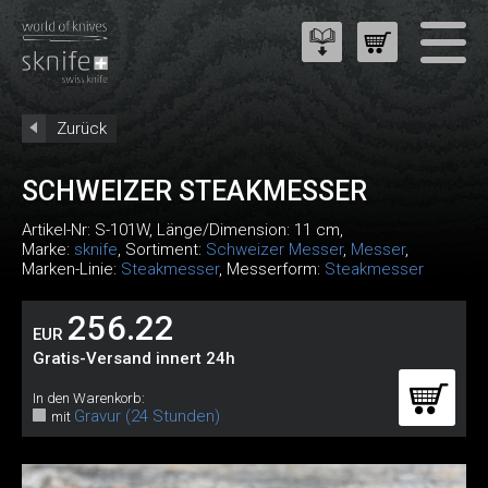
Zurück
SCHWEIZER STEAKMESSER
Artikel-Nr:
S-101W
, Länge/Dimension: 11 cm,
Marke:
sknife
, Sortiment:
Schweizer Messer
,
Messer
,
Marken-Linie:
Steakmesser
, Messerform:
Steakmesser
256.22
EUR
Gratis-Versand innert 24h
In den Warenkorb:
Gravur (24 Stunden)
mit