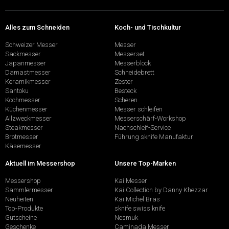
Alles zum Schneiden
Koch- und Tischkultur
Schweizer Messer
Messer
Sackmesser
Messerset
Japanmesser
Messerblock
Damastmesser
Schneidebrett
Keramikmesser
Zester
Santoku
Besteck
Kochmesser
Scheren
Küchenmesser
Messer schleifen
Allzweckmesser
Messerschärf-Workshop
Steakmesser
Nachschleif-Service
Brotmesser
Führung sknife Manufaktur
Käsemesser
Aktuell im Messershop
Unsere Top-Marken
Messershop
Kai Messer
Sammlermesser
Kai Collection by Danny Khezzar
Neuheiten
Kai Michel Bras
Top-Produkte
sknife swiss knife
Gutscheine
Nesmuk
Geschenke
Caminada Messer