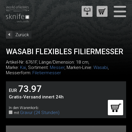
Zurück
WASABI FLEXIBLES FILIERMESSER
Artikel-Nr:
6761F
, Länge/Dimension: 18 cm,
Marke:
Kai
, Sortiment:
Messer
, Marken-Linie:
Wasabi
,
Messerform:
Filetiermesser
73.97
EUR
Gratis-Versand innert 24h
In den Warenkorb:
Gravur (24 Stunden)
mit