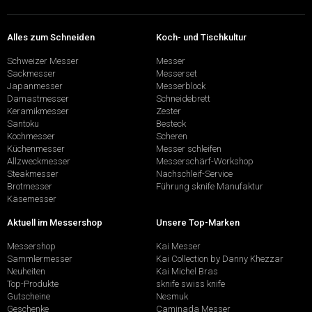
Alles zum Schneiden
Koch- und Tischkultur
Schweizer Messer
Messer
Sackmesser
Messerset
Japanmesser
Messerblock
Damastmesser
Schneidebrett
Keramikmesser
Zester
Santoku
Besteck
Kochmesser
Scheren
Küchenmesser
Messer schleifen
Allzweckmesser
Messerschärf-Workshop
Steakmesser
Nachschleif-Service
Brotmesser
Führung sknife Manufaktur
Käsemesser
Aktuell im Messershop
Unsere Top-Marken
Messershop
Kai Messer
Sammlermesser
Kai Collection by Danny Khezzar
Neuheiten
Kai Michel Bras
Top-Produkte
sknife swiss knife
Gutscheine
Nesmuk
Geschenke
Caminada Messer