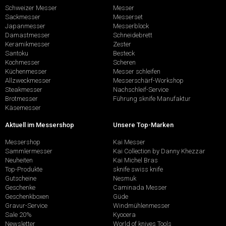
Schweizer Messer
Messer
Sackmesser
Messerset
Japanmesser
Messerblock
Damastmesser
Schneidebrett
Keramikmesser
Zester
Santoku
Besteck
Kochmesser
Scheren
Küchenmesser
Messer schleifen
Allzweckmesser
Messerschärf-Workshop
Steakmesser
Nachschleif-Service
Brotmesser
Führung sknife Manufaktur
Käsemesser
Aktuell im Messershop
Unsere Top-Marken
Messershop
Kai Messer
Sammlermesser
Kai Collection by Danny Khezzar
Neuheiten
Kai Michel Bras
Top-Produkte
sknife swiss knife
Gutscheine
Nesmuk
Geschenke
Caminada Messer
Geschenkboxen
Güde
Gravur-Service
Windmühlenmesser
Sale 20%
Kyocera
Newsletter
World of knives Tools