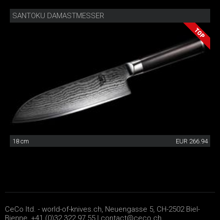
SANTOKU DAMASTMESSER
18 cm
EUR 266.94
CeCo ltd. - world-of-knives.ch, Neuengasse 5, CH-2502 Biel-
Bienne, +41 (0)32 322 97 55 |
contact@ceco.ch