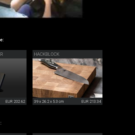
e:
ER
HACKBLOCK
EUR 202.62
39 x 26.2 x 5.3 cm
EUR 213.34
: