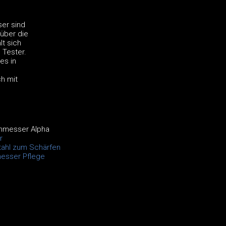
er sind
über die
lt sich
 Tester.
es in
h mit
hmesser Alpha
r
ahl zum Schärfen
esser Pflege