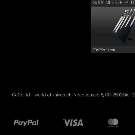
GÜDE MESSERHALTE
23x29x11 cm
CeCo ltd. - world-of-knives.ch, Neuengasse 5, CH-2502 Biel-B