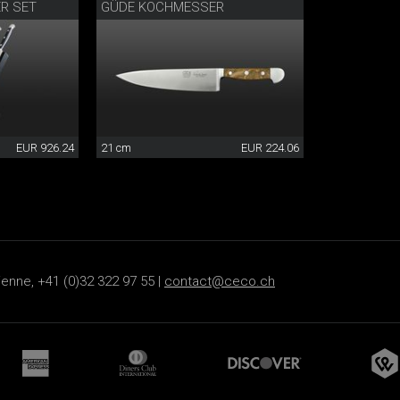
R SET
GÜDE KOCHMESSER
EUR 926.24
21 cm
EUR 224.06
ienne, +41 (0)32 322 97 55 |
contact@ceco.ch