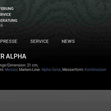
EFERUNG
ERVICE
BERATUNG
55
PRESSE
SERVICE
NEWS
R ALPHA
änge/Dimension: 21 cm,
nt:
Messer
, Marken-Linie:
Alpha Serie
, Messerform:
Kochmesser