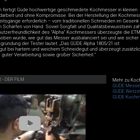
en fertigt Güde hochwertige geschmiedete Kochmesser in kleinen
darbeit und ohne Kompromisse. Bei der Herstellung der Kochmess
eitsgänge erforderlich – vom traditionellen Schmieden im Gesenk 
m Schärfen von Hand. Soviel Sorgfalt und Qualitätsbewusstsein zah
nutzerfreundlichkeit des "Alpha" Kochmessers überzeugte die ETM
ben wurde, wie gut das Messer ausbalanciert sei und wie sicher 
egründung der Tester lautet: „Das GÜDE Alpha 1805/21 ist
 gut bei hartem und weichem Schneidegut und überzeugt zusätzlic
, guter Verarbeitung sowie großer Sicherheit.“
- DER FILM
Mehr zu Koc
GÜDE Messe
GÜDE Wetzst
GÜDE Kochm