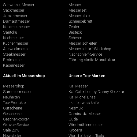
Schweizer Messer
Messer
Sackmesser
Messerset
Japanmesser
Messerblock
Damastmesser
Schneidebrett
Keramikmesser
Zester
Santoku
Besteck
Kochmesser
Scheren
Küchenmesser
Messer schleifen
Allzweckmesser
Messerschärf-Workshop
Steakmesser
Nachschleif-Service
Brotmesser
Führung sknife Manufaktur
Käsemesser
Aktuell im Messershop
Unsere Top-Marken
Messershop
Kai Messer
Sammlermesser
Kai Collection by Danny Khezzar
Neuheiten
Kai Michel Bras
Top-Produkte
sknife swiss knife
Gutscheine
Nesmuk
Geschenke
Caminada Messer
Geschenkboxen
Güde
Gravur-Service
Windmühlenmesser
Sale 20%
Kyocera
Newsletter
World of knives Tools