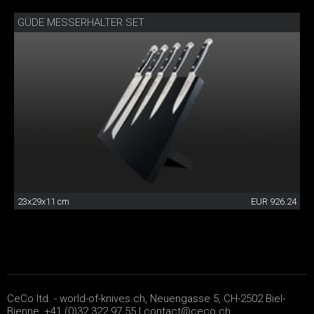
GÜDE MESSERHALTER SET
23x29x11 cm
EUR 926.24
CeCo ltd. - world-of-knives.ch, Neuengasse 5, CH-2502 Biel-
Bienne, +41 (0)32 322 97 55 |
contact@ceco.ch