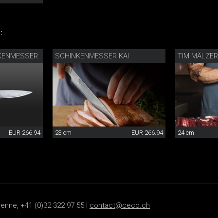
:
KENMESSER
SCHINKENMESSER KAI
TIM MÄLZE
EUR 266.94
23 cm
EUR 266.94
24 cm
ienne, +41 (0)32 322 97 55 |
contact@ceco.ch