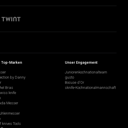
 Top-Marken
Unser Engagement
sser
Juniorenkochnationalteam
lection by Danny
gusto
r
Bocuse d'Or
hel Bras
sknife-Kochnationalmannschaft
swiss knife
k
da Messer
hlenmesser
a
f knives Tools