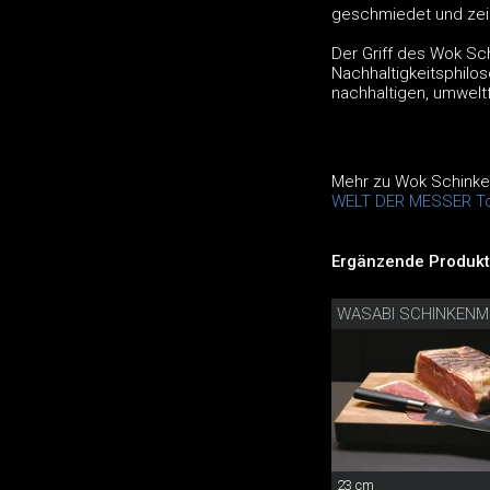
geschmiedet und zeic
Der Griff des Wok S
Nachhaltigkeitsphilo
nachhaltigen, umweltf
Mehr zu Wok Schink
WELT DER MESSER To
Ergänzende Produkt
WASABI SCHINKEN
23 cm