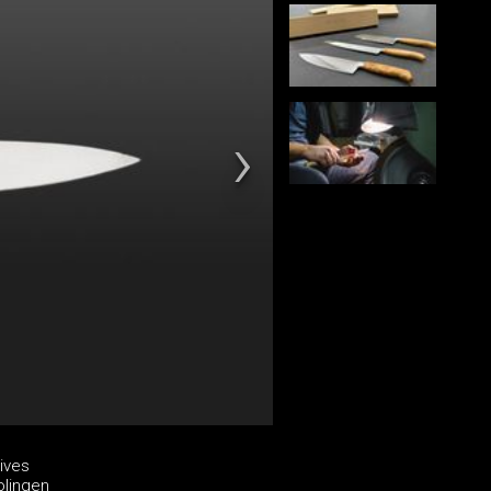
ives
olingen