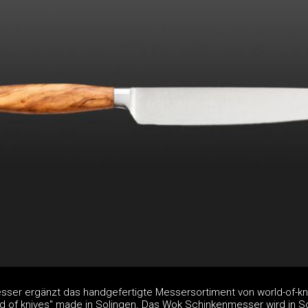
ser ergänzt das handgefertigte Messersortiment von world-of-kn
ld of knives" made in Solingen. Das Wok Schinkenmesser wird in S