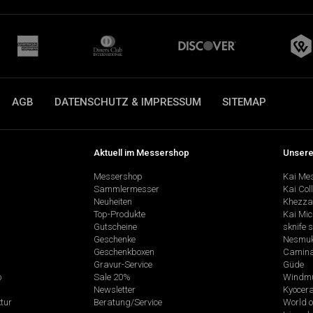
AGB
DATENSCHUTZ & IMPRESSUM
SITEMAP
Aktuell im Messershop
Unsere
Messershop
Kai Me
Sammlermesser
Kai Col
Neuheiten
Khezza
Top-Produkte
Kai Mic
Gutscheine
sknife 
Geschenke
Nesmu
Geschenkboxen
Camina
Gravur-Service
Güde
p
Sale 20%
Windmü
Newsletter
Kyocer
tur
Beratung/Service
World o