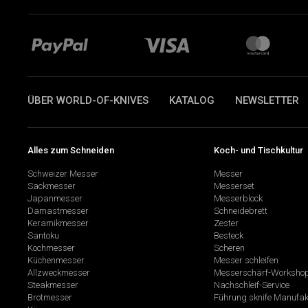
ÜBER WORLD-OF-KNIVES
KATALOG
NEWSLETTER
Alles zum Schneiden
Koch- und Tischkultur
Schweizer Messer
Messer
Sackmesser
Messerset
Japanmesser
Messerblock
Damastmesser
Schneidebrett
Keramikmesser
Zester
Santoku
Besteck
Kochmesser
Scheren
Küchenmesser
Messer schleifen
Allzweckmesser
Messerschärf-Worksho
Steakmesser
Nachschleif-Service
Brotmesser
Führung sknife Manufak