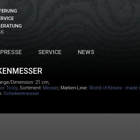
EFERUNG
ERVICE
BERATUNG
55
PRESSE
SERVICE
NEWS
KENMESSER
Länge/Dimension: 21 cm,
er Tools
, Sortiment:
Messer
, Marken-Linie:
World of Knives - made 
m:
Schinkenmesser