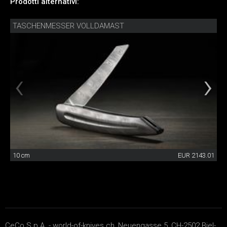
Prodotti alternativi:
TASCHENMESSER VOLLDAMAST
10 cm
EUR 2143.01
CeCo S.p.A. - world-of-knives.ch, Neuengasse 5, CH-2502 Biel-