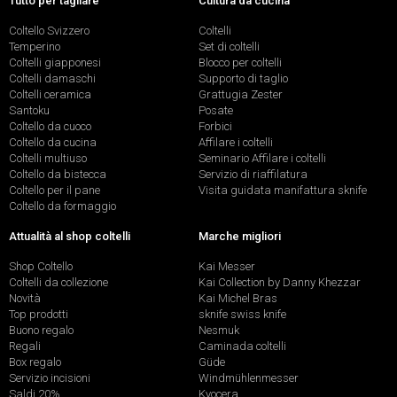
Tutto per tagliare
Cultura da cucina
Coltello Svizzero
Coltelli
Temperino
Set di coltelli
Coltelli giapponesi
Blocco per coltelli
Coltelli damaschi
Supporto di taglio
Coltelli ceramica
Grattugia Zester
Santoku
Posate
Coltello da cuoco
Forbici
Coltello da cucina
Affilare i coltelli
Coltelli multiuso
Seminario Affilare i coltelli
Coltello da bistecca
Servizio di riaffilatura
Coltello per il pane
Visita guidata manifattura sknife
Coltello da formaggio
Attualità al shop coltelli
Marche migliori
Shop Coltello
Kai Messer
Coltelli da collezione
Kai Collection by Danny Khezzar
Novità
Kai Michel Bras
Top prodotti
sknife swiss knife
Buono regalo
Nesmuk
Regali
Caminada coltelli
Box regalo
Güde
Servizio incisioni
Windmühlenmesser
Saldi 20%
Kyocera