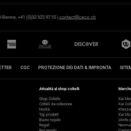
-Bienne, +41 (0)32 322 97 55 |
contact@ceco.ch
ETTER
CGC
PROTEZIONE DEI DATI & IMPRONTA
SITE
Attualità al shop coltelli
Marche 
Shop Coltello
Kai Me
Coltelli da collezione
Kai Col
Novità
Khezza
Top prodotti
Kai Mic
Buono regalo
sknife 
Regali
Nesmu
Box regalo
Caminad