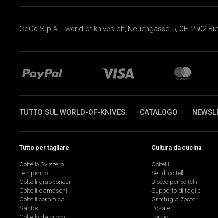
CeCo S.p.A. - world-of-knives.ch, Neuengasse 5, CH-2502 Biel
TUTTO SUL WORLD-OF-KNIVES
CATALOGO
NEWSL
Tutto per tagliare
Cultura da cucina
Coltello Svizzero
Coltelli
Temperino
Set di coltelli
Coltelli giapponesi
Blocco per coltelli
Coltelli damaschi
Supporto di taglio
Coltelli ceramica
Grattugia Zester
Santoku
Posate
Coltello da cuoco
Forbici