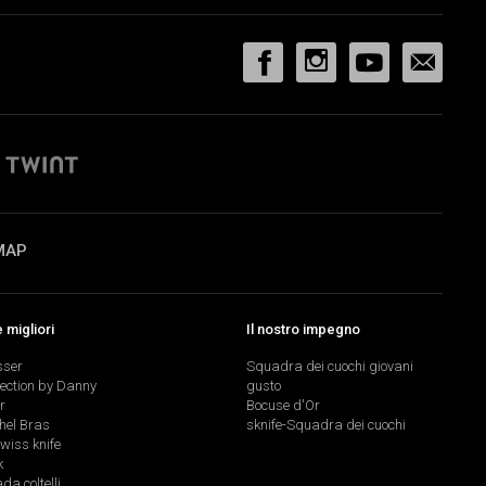
MAP
migliori
Il nostro impegno
sser
Squadra dei cuochi giovani
lection by Danny
gusto
r
Bocuse d'Or
hel Bras
sknife-Squadra dei cuochi
swiss knife
k
a coltelli