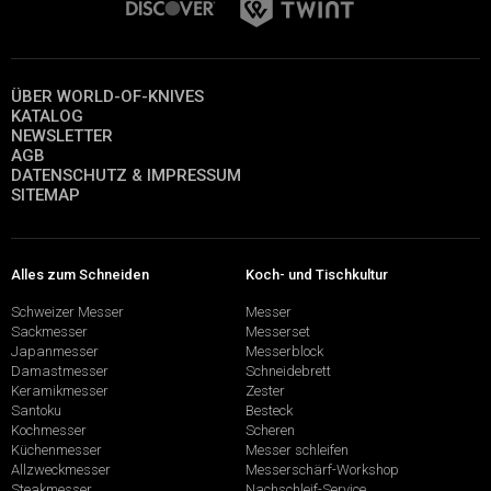
ÜBER WORLD-OF-KNIVES
KATALOG
NEWSLETTER
AGB
DATENSCHUTZ & IMPRESSUM
SITEMAP
Alles zum Schneiden
Koch- und Tischkultur
Schweizer Messer
Messer
Sackmesser
Messerset
Japanmesser
Messerblock
Damastmesser
Schneidebrett
Keramikmesser
Zester
Santoku
Besteck
Kochmesser
Scheren
Küchenmesser
Messer schleifen
Allzweckmesser
Messerschärf-Workshop
Steakmesser
Nachschleif-Service