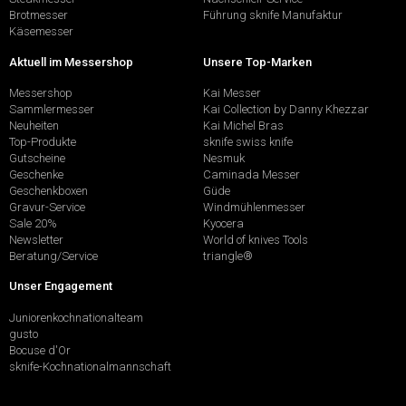
Brotmesser
Führung sknife Manufaktur
Käsemesser
Aktuell im Messershop
Unsere Top-Marken
Messershop
Kai Messer
Sammlermesser
Kai Collection by Danny Khezzar
Neuheiten
Kai Michel Bras
Top-Produkte
sknife swiss knife
Gutscheine
Nesmuk
Geschenke
Caminada Messer
Geschenkboxen
Güde
Gravur-Service
Windmühlenmesser
Sale 20%
Kyocera
Newsletter
World of knives Tools
Beratung/Service
triangle®
Unser Engagement
Juniorenkochnationalteam
gusto
Bocuse d'Or
sknife-Kochnationalmannschaft