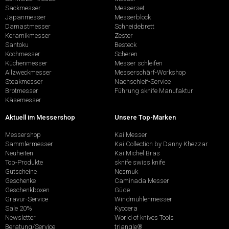
Sackmesser
Messerset
Japanmesser
Messerblock
Damastmesser
Schneidebrett
Keramikmesser
Zester
Santoku
Besteck
Kochmesser
Scheren
Küchenmesser
Messer schleifen
Allzweckmesser
Messerschärf-Workshop
Steakmesser
Nachschleif-Service
Brotmesser
Führung sknife Manufaktur
Käsemesser
Aktuell im Messershop
Unsere Top-Marken
Messershop
Kai Messer
Sammlermesser
Kai Collection by Danny Khezzar
Neuheiten
Kai Michel Bras
Top-Produkte
sknife swiss knife
Gutscheine
Nesmuk
Geschenke
Caminada Messer
Geschenkboxen
Güde
Gravur-Service
Windmühlenmesser
Sale 20%
Kyocera
Newsletter
World of knives Tools
Beratung/Service
triangle®