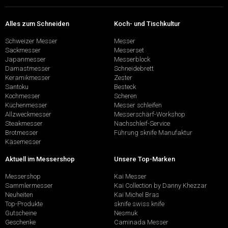
Alles zum Schneiden
Koch- und Tischkultur
Schweizer Messer
Messer
Sackmesser
Messerset
Japanmesser
Messerblock
Damastmesser
Schneidebrett
Keramikmesser
Zester
Santoku
Besteck
Kochmesser
Scheren
Küchenmesser
Messer schleifen
Allzweckmesser
Messerschärf-Workshop
Steakmesser
Nachschleif-Service
Brotmesser
Führung sknife Manufaktur
Käsemesser
Aktuell im Messershop
Unsere Top-Marken
Messershop
Kai Messer
Sammlermesser
Kai Collection by Danny Khezzar
Neuheiten
Kai Michel Bras
Top-Produkte
sknife swiss knife
Gutscheine
Nesmuk
Geschenke
Caminada Messer