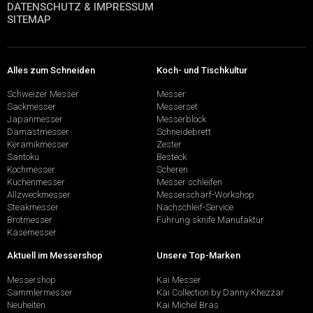
DATENSCHUTZ & IMPRESSUM
SITEMAP
Alles zum Schneiden
Koch- und Tischkultur
Schweizer Messer
Messer
Sackmesser
Messerset
Japanmesser
Messerblock
Damastmesser
Schneidebrett
Keramikmesser
Zester
Santoku
Besteck
Kochmesser
Scheren
Küchenmesser
Messer schleifen
Allzweckmesser
Messerschärf-Workshop
Steakmesser
Nachschleif-Service
Brotmesser
Führung sknife Manufaktur
Käsemesser
Aktuell im Messershop
Unsere Top-Marken
Messershop
Kai Messer
Sammlermesser
Kai Collection by Danny Khezzar
Neuheiten
Kai Michel Bras