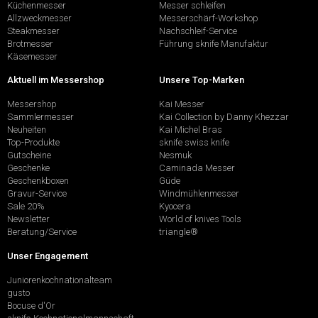
Küchenmesser
Messer schleifen
Allzweckmesser
Messerschärf-Workshop
Steakmesser
Nachschleif-Service
Brotmesser
Führung sknife Manufaktur
Käsemesser
Aktuell im Messershop
Unsere Top-Marken
Messershop
Kai Messer
Sammlermesser
Kai Collection by Danny Khezzar
Neuheiten
Kai Michel Bras
Top-Produkte
sknife swiss knife
Gutscheine
Nesmuk
Geschenke
Caminada Messer
Geschenkboxen
Güde
Gravur-Service
Windmühlenmesser
Sale 20%
Kyocera
Newsletter
World of knives Tools
Beratung/Service
triangle®
Unser Engagement
Juniorenkochnationalteam
gusto
Bocuse d'Or