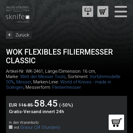
Zurück
WOK FLEXIBLES FILIERMESSER
CLASSIC
Artikel-Nr:
WK-2461
, Länge/Dimension: 16 cm,
Marke:
Welt der Messer Tools
, Sortiment:
Vorführmodelle
50%
,
Messer
, Marken-Linie:
World of Knives - made in
Solingen
, Messerform:
Filetiermesser
58.45
EUR
116.85
(-50%)
Gratis-Versand innert 24h
In den Warenkorb:
Gravur (24 Stunden)
mit