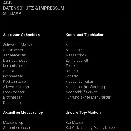
AGB
DATENSCHUTZ & IMPRESSUM
SITEMAP
Alles zum Schneiden
Koch- und Tischkultur
Schweizer Messer
Messer
Sackmesser
Messerset
Japanmesser
Messerblock
Damastmesser
Schneidebrett
Keramikmesser
Zester
Santoku
Besteck
Kochmesser
Scheren
Küchenmesser
Messer schleifen
Allzweckmesser
Messerschärf-Workshop
Steakmesser
Nachschleif-Service
Brotmesser
Führung sknife Manufaktur
Käsemesser
Aktuell im Messershop
Unsere Top-Marken
Messershop
Kai Messer
Sammlermesser
Kai Collection by Danny Khezzar