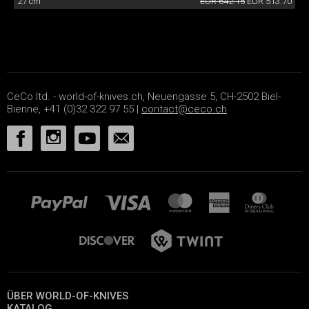
27 cm
EUR 642.15
EUR 513.70
CeCo ltd. - world-of-knives.ch, Neuengasse 5, CH-2502 Biel-
Bienne, +41 (0)32 322 97 55 |
contact@ceco.ch
ÜBER WORLD-OF-KNIVES
KATALOG