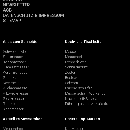
NEWSLETTER
AGB
DATENSCHUTZ & IMPRESSUM
SITEMAP
Alles zum Schneiden
Koch- und Tischkultur
Schweizer Messer
Messer
Sackmesser
Messerset
Japanmesser
Messerblock
Damastmesser
Schneidebrett
Keramikmesser
Zester
Santoku
Besteck
Kochmesser
Scheren
Küchenmesser
Messer schleifen
Allzweckmesser
Messerschärf-Workshop
Steakmesser
Nachschleif-Service
Brotmesser
Führung sknife Manufaktur
Käsemesser
Aktuell im Messershop
Unsere Top-Marken
Messershop
Kai Messer