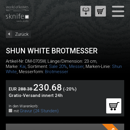
Zurück
SHUN WHITE BROTMESSER
Artikel-Nr:
DM-0705W
, Länge/Dimension: 23 cm,
Marke:
Kai
, Sortiment:
Sale 20%
,
Messer
, Marken-Linie:
Shun
White
, Messerform:
Brotmesser
230.68
EUR
288.38
(-20%)
Gratis-Versand innert 24h
In den Warenkorb:
Gravur (24 Stunden)
mit