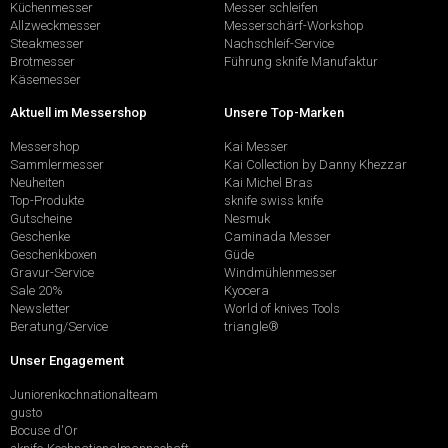
Küchenmesser
Messer schleifen
Allzweckmesser
Messerschärf-Workshop
Steakmesser
Nachschleif-Service
Brotmesser
Führung sknife Manufaktur
Käsemesser
Aktuell im Messershop
Unsere Top-Marken
Messershop
Kai Messer
Sammlermesser
Kai Collection by Danny Khezzar
Neuheiten
Kai Michel Bras
Top-Produkte
sknife swiss knife
Gutscheine
Nesmuk
Geschenke
Caminada Messer
Geschenkboxen
Güde
Gravur-Service
Windmühlenmesser
Sale 20%
Kyocera
Newsletter
World of knives Tools
Beratung/Service
triangle®
Unser Engagement
Juniorenkochnationalteam
gusto
Bocuse d'Or