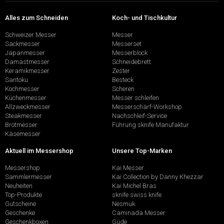
Alles zum Schneiden
Koch- und Tischkultur
Schweizer Messer
Messer
Sackmesser
Messerset
Japanmesser
Messerblock
Damastmesser
Schneidebrett
Keramikmesser
Zester
Santoku
Besteck
Kochmesser
Scheren
Küchenmesser
Messer schleifen
Allzweckmesser
Messerschärf-Workshop
Steakmesser
Nachschleif-Service
Brotmesser
Führung sknife Manufaktur
Käsemesser
Aktuell im Messershop
Unsere Top-Marken
Messershop
Kai Messer
Sammlermesser
Kai Collection by Danny Khezzar
Neuheiten
Kai Michel Bras
Top-Produkte
sknife swiss knife
Gutscheine
Nesmuk
Geschenke
Caminada Messer
Geschenkboxen
Güde