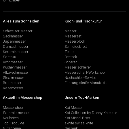
SITEMAP
Alles zum Schneiden
Koch- und Tischkultur
Schweizer Messer
Messer
Sackmesser
Messerset
Japanmesser
Messerblock
Damastmesser
Schneidebrett
Keramikmesser
Zester
Santoku
Besteck
Kochmesser
Scheren
Küchenmesser
Messer schleifen
Allzweckmesser
Messerschärf-Workshop
Steakmesser
Nachschleif-Service
Brotmesser
Führung sknife Manufaktur
Käsemesser
Aktuell im Messershop
Unsere Top-Marken
Messershop
Kai Messer
Sammlermesser
Kai Collection by Danny Khezzar
Neuheiten
Kai Michel Bras
Top-Produkte
sknife swiss knife
Gutscheine
Nesmuk