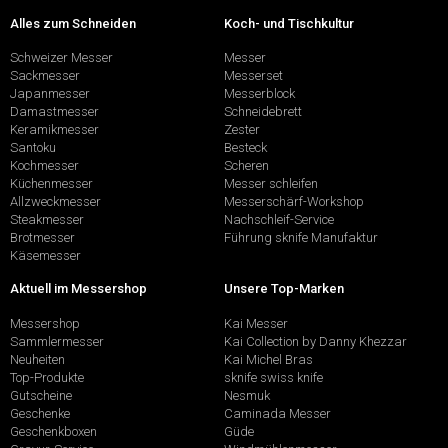
Alles zum Schneiden
Koch- und Tischkultur
Schweizer Messer
Messer
Sackmesser
Messerset
Japanmesser
Messerblock
Damastmesser
Schneidebrett
Keramikmesser
Zester
Santoku
Besteck
Kochmesser
Scheren
Küchenmesser
Messer schleifen
Allzweckmesser
Messerschärf-Workshop
Steakmesser
Nachschleif-Service
Brotmesser
Führung sknife Manufaktur
Käsemesser
Aktuell im Messershop
Unsere Top-Marken
Messershop
Kai Messer
Sammlermesser
Kai Collection by Danny Khezzar
Neuheiten
Kai Michel Bras
Top-Produkte
sknife swiss knife
Gutscheine
Nesmuk
Geschenke
Caminada Messer
Geschenkboxen
Güde