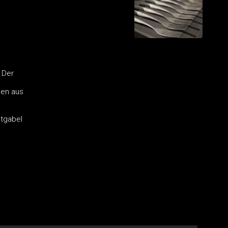
 Der
len aus
stgabel