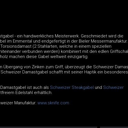
gabel - ein handwerkliches Meisterwerk. Geschmiedet wird die
l im Emmental und endgefertigt in der Bieler Messermanufaktur.
e Torsionsdamast (2 Stahlarten, welche in einem speziellen
teinander verbunden werden) kombiniert mit den edlen Griffscha
holz machen diese Gabel weltweit einzigartig.
n Übergang von Zinken zum Griff, überzeugt die Schweizer Dama
ie Schweizer Damastgabel schafft mit seiner Haptik ein besonderes
 Damastgabel ist auch als
Schweizer Steakgabel
und
Schweizer
tfreiem Edelstahl erhältlich.
hweizer Manufaktur:
www.sknife.com