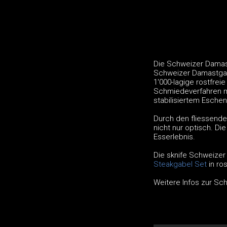
Die Schweizer Damast
Schweizer Damastgabe
1'000-lagige rostfrei
Schmiedeverfahren mi
stabilisiertem Eschen
Durch den fliessende
nicht nur optisch. D
Esserlebnis.
Die sknife Schweizer
Steakgabel Set
in ros
Weitere Infos zur Sc