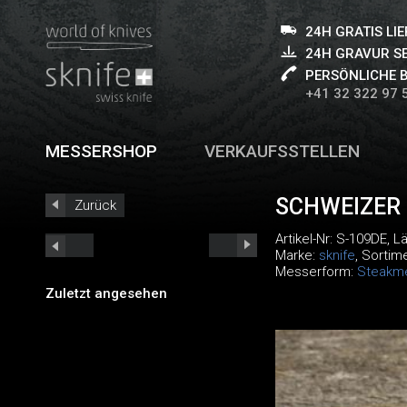
24H GRATIS LI
24H GRAVUR S
PERSÖNLICHE 
+41 32 322 97 
MESSERSHOP
VERKAUFSSTELLEN
SCHWEIZER
Zurück
Artikel-Nr:
S-109DE
, L
Marke:
sknife
, Sortim
Messerform:
Steakm
Zuletzt angesehen