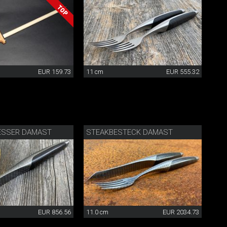
EUR 159.73
11 cm
EUR 555.32
ESSER DAMAST
STEAKBESTECK DAMAST
EUR 856.56
11.0 cm
EUR 2034.73