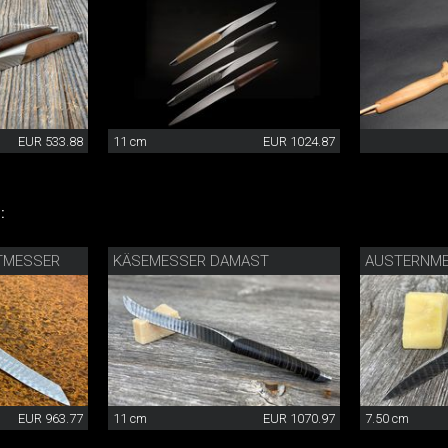
EUR 533.88
11 cm
EUR 1024.87
:
TMESSER
KÄSEMESSER DAMAST
AUSTERNM
EUR 963.77
11 cm
EUR 1070.97
7.50 cm