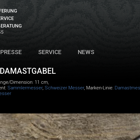
EFERUNG
ERVICE
BERATUNG
55
PRESSE
SERVICE
NEWS
 DAMASTGABEL
änge/Dimension: 11 cm,
ent:
Sammlermesser
,
Schweizer Messer
, Marken-Linie:
Damastmes
esser