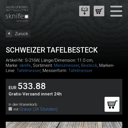
Zurück
SCHWEIZER TAFELBESTECK
Artikel-Nr:
S-216W
, Länge/Dimension: 11.0 cm,
Marke:
sknife
, Sortiment:
Menümesser
,
Besteck
, Marken-
Linie:
Tafelmesser
, Messerform:
Tafelmesser
533.88
EUR
Gratis-Versand innert 24h
In den Warenkorb:
Gravur (24 Stunden)
mit