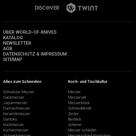
ÜBER WORLD-OF-KNIVES
KATALOG
NEWSLETTER
AGB
DATENSCHUTZ & IMPRESSUM
SITEMAP
Alles zum Schneiden
Koch- und Tischkultur
Schweizer Messer
Messer
Sackmesser
Messerset
Japanmesser
Messerblock
Damastmesser
Schneidebrett
Keramikmesser
Zester
Santoku
Besteck
Kochmesser
Scheren
Küchenmesser
Messer schleifen
Allzweckmesser
Messerschärf-Workshop