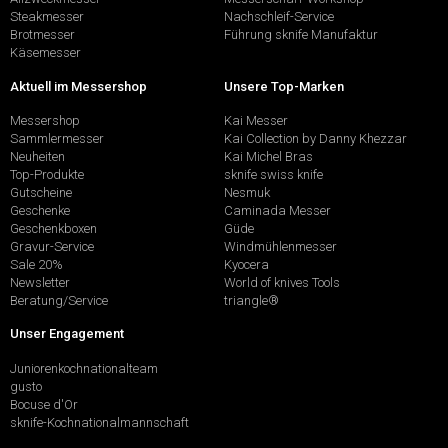
Steakmesser
Nachschleif-Service
Brotmesser
Führung sknife Manufaktur
Käsemesser
Aktuell im Messershop
Unsere Top-Marken
Messershop
Kai Messer
Sammlermesser
Kai Collection by Danny Khezzar
Neuheiten
Kai Michel Bras
Top-Produkte
sknife swiss knife
Gutscheine
Nesmuk
Geschenke
Caminada Messer
Geschenkboxen
Güde
Gravur-Service
Windmühlenmesser
Sale 20%
Kyocera
Newsletter
World of knives Tools
Beratung/Service
triangle®
Unser Engagement
Juniorenkochnationalteam
gusto
Bocuse d'Or
sknife-Kochnationalmannschaft