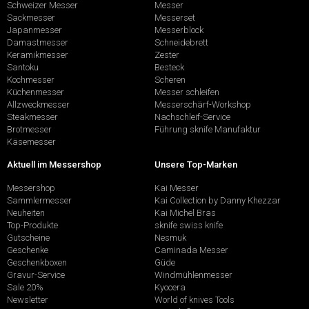
Schweizer Messer
Messer
Sackmesser
Messerset
Japanmesser
Messerblock
Damastmesser
Schneidebrett
Keramikmesser
Zester
Santoku
Besteck
Kochmesser
Scheren
Küchenmesser
Messer schleifen
Allzweckmesser
Messerschärf-Workshop
Steakmesser
Nachschleif-Service
Brotmesser
Führung sknife Manufaktur
Käsemesser
Aktuell im Messershop
Unsere Top-Marken
Messershop
Kai Messer
Sammlermesser
Kai Collection by Danny Khezzar
Neuheiten
Kai Michel Bras
Top-Produkte
sknife swiss knife
Gutscheine
Nesmuk
Geschenke
Caminada Messer
Geschenkboxen
Güde
Gravur-Service
Windmühlenmesser
Sale 20%
Kyocera
Newsletter
World of knives Tools