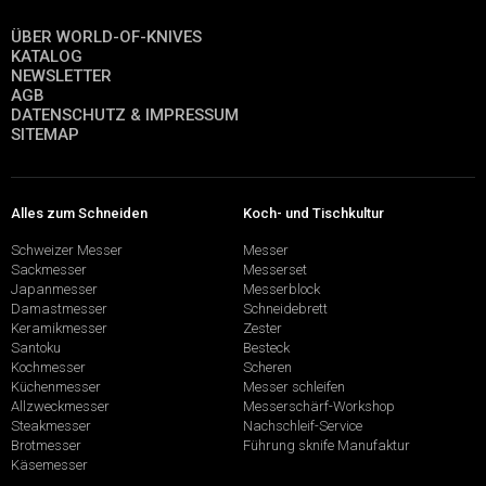
ÜBER WORLD-OF-KNIVES
KATALOG
NEWSLETTER
AGB
DATENSCHUTZ & IMPRESSUM
SITEMAP
Alles zum Schneiden
Koch- und Tischkultur
Schweizer Messer
Messer
Sackmesser
Messerset
Japanmesser
Messerblock
Damastmesser
Schneidebrett
Keramikmesser
Zester
Santoku
Besteck
Kochmesser
Scheren
Küchenmesser
Messer schleifen
Allzweckmesser
Messerschärf-Workshop
Steakmesser
Nachschleif-Service
Brotmesser
Führung sknife Manufaktur
Käsemesser