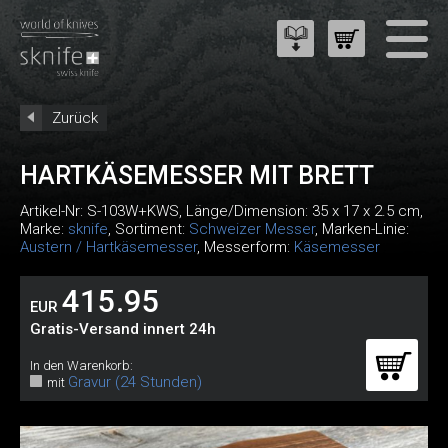
Zurück
HARTKÄSEMESSER MIT BRETT
Artikel-Nr:
S-103W+KWS
, Länge/Dimension: 35 x 17 x 2.5 cm,
Marke:
sknife
, Sortiment:
Schweizer Messer
, Marken-Linie:
Austern / Hartkäsemesser
, Messerform:
Käsemesser
415.95
EUR
Gratis-Versand innert 24h
In den Warenkorb:
Gravur (24 Stunden)
mit