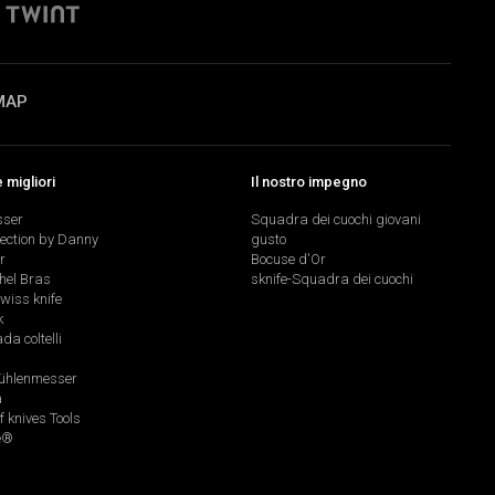
MAP
migliori
Il nostro impegno
sser
Squadra dei cuochi giovani
lection by Danny
gusto
r
Bocuse d'Or
hel Bras
sknife-Squadra dei cuochi
swiss knife
k
a coltelli
hlenmesser
a
f knives Tools
e®