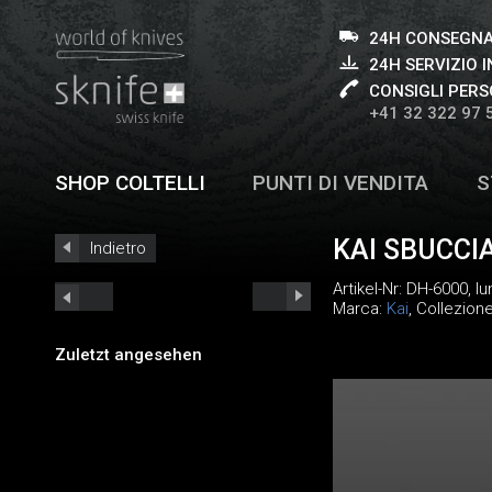
24H CONSEGNA
24H SERVIZIO I
CONSIGLI PERS
+41 32 322 97 
SHOP COLTELLI
PUNTI DI VENDITA
S
KAI SBUCCI
Indietro
Artikel-Nr:
DH-6000
, l
Marca:
Kai
, Collezion
Zuletzt angesehen