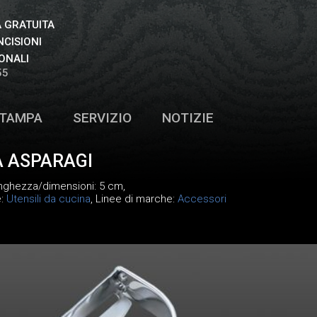
 GRATUITA
NCISIONI
ONALI
55
TAMPA
SERVIZIO
NOTIZIE
A ASPARAGI
unghezza/dimensioni: 5 cm,
e:
Utensili da cucina
, Linee di marche:
Accessori