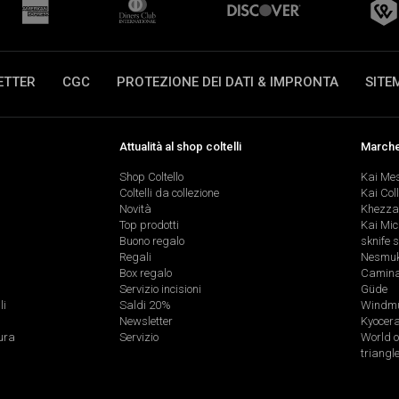
ETTER
CGC
PROTEZIONE DEI DATI & IMPRONTA
SITE
Attualità al shop coltelli
Marche 
Shop Coltello
Kai Me
Coltelli da collezione
Kai Col
Novità
Khezza
Top prodotti
Kai Mic
Buono regalo
sknife 
Regali
Nesmu
Box regalo
Caminad
Servizio incisioni
Güde
li
Saldi 20%
Windmü
Newsletter
Kyocer
ura
Servizio
World o
triangl