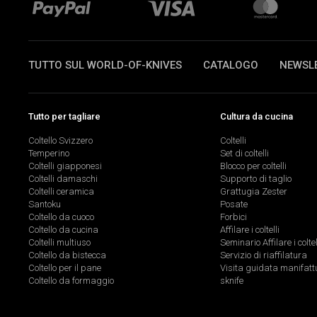
TUTTO SUL WORLD-OF-KNIVES
CATALOGO
NEWSL
Tutto per tagliare
Cultura da cucina
Coltello Svizzero
Coltelli
Temperino
Set di coltelli
Coltelli giapponesi
Blocco per coltelli
Coltelli damaschi
Supporto di taglio
Coltelli ceramica
Grattugia Zester
Santoku
Posate
Coltello da cuoco
Forbici
Coltello da cucina
Affilare i coltelli
Coltelli multiuso
Seminario Affilare i coltel
Coltello da bistecca
Servizio di riaffilatura
Coltello per il pane
Visita guidata manifatt
Coltello da formaggio
sknife