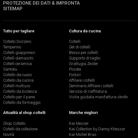
PROTEZIONE DEI DATI & IMPRONTA
SITEMAP
Tutto per tagliare
Cultura da cucina
Coltello Svizzero
Coltelli
Temperino
Set di coltelli
Coltelli giapponesi
Blocco per coltelli
Coltelli damaschi
Supporto di taglio
Coltelli ceramica
Grattugia Zester
Santoku
Posate
Coltello da cuoco
Forbici
Coltello da cucina
Affilare i coltelli
Coltelli multiuso
Seminario Affilare i coltelli
Coltello da bistecca
Servizio di riaffilatura
Coltello per il pane
Visita guidata manifattura sknife
Coltello da formaggio
Attualità al shop coltelli
Marche migliori
Shop Coltello
Kai Messer
Coltelli da collezione
Kai Collection by Danny Khezzar
Novità
Kai Michel Bras