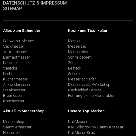
DATENSCHUTZ & IMPRESSUM
SITEMAP
Alles zum Schneiden
Koch- und Tischkultur
Schweizer Messer
Messer
Sackmesser
Messerset
Japanmesser
Messerblock
Damastmesser
Schneidebrett
Keramikmesser
Zester
Santoku
Besteck
Kochmesser
Scheren
Küchenmesser
Messer schleifen
Allzweckmesser
Messerschärf-Workshop
Steakmesser
Nachschleif-Service
Brotmesser
Führung sknife Manufaktur
Käsemesser
Aktuell im Messershop
Unsere Top-Marken
Messershop
Kai Messer
Sammlermesser
Kai Collection by Danny Khezzar
Neuheiten
Kai Michel Bras