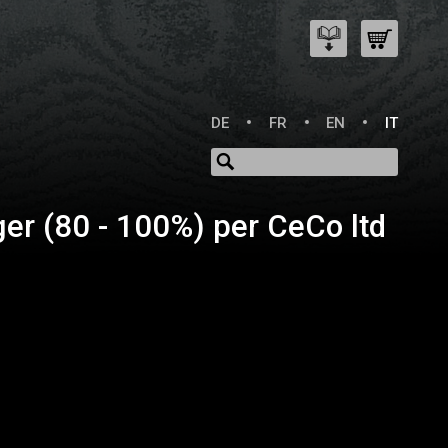
DE
FR
EN
IT
er (80 - 100%) per CeCo ltd