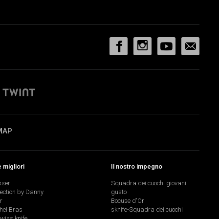
MAP
migliori
Il nostro impegno
sser
Squadra dei cuochi giovani
lection by Danny
gusto
r
Bocuse d'Or
hel Bras
sknife-Squadra dei cuochi
swiss knife