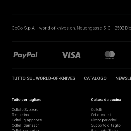
CeCo S.p.A. - world-of-knives.ch, Neuengasse 5, CH-2502 Biel
TUTTO SUL WORLD-OF-KNIVES
CATALOGO
NEWSL
Tutto per tagliare
Cultura da cucina
Coltello Svizzero
Coltelli
Temperino
Set di coltelli
Coltelli giapponesi
Blocco per coltelli
Coltelli damaschi
Supporto di taglio
Coltelli ceramica
Grattugia Zester