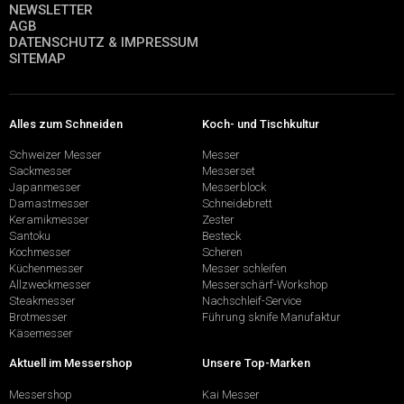
NEWSLETTER
AGB
DATENSCHUTZ & IMPRESSUM
SITEMAP
Alles zum Schneiden
Koch- und Tischkultur
Schweizer Messer
Messer
Sackmesser
Messerset
Japanmesser
Messerblock
Damastmesser
Schneidebrett
Keramikmesser
Zester
Santoku
Besteck
Kochmesser
Scheren
Küchenmesser
Messer schleifen
Allzweckmesser
Messerschärf-Workshop
Steakmesser
Nachschleif-Service
Brotmesser
Führung sknife Manufaktur
Käsemesser
Aktuell im Messershop
Unsere Top-Marken
Messershop
Kai Messer